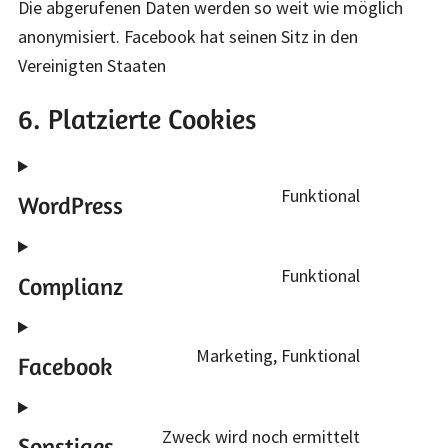
Die abgerufenen Daten werden so weit wie möglich
anonymisiert. Facebook hat seinen Sitz in den
Vereinigten Staaten
6. Platzierte Cookies
Funktional
WordPress
Consent
to
Funktional
service
Complianz
Consent
wordpres
to
Marketing, Funktional
service
Facebook
Consent
complian
to
Zweck wird noch ermittelt
service
Sonstiges